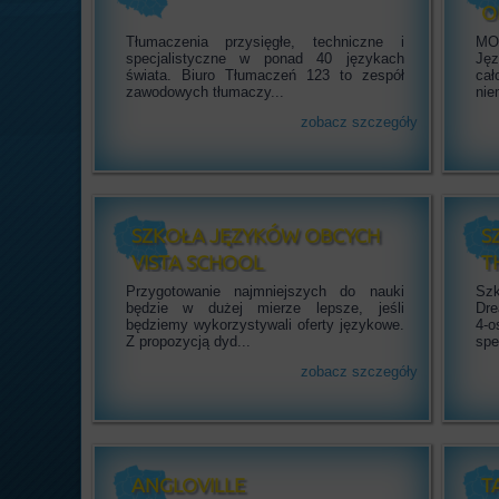
O
Tłumaczenia przysięgłe, techniczne i
MO
specjalistyczne w ponad 40 językach
Ję
świata. Biuro Tłumaczeń 123 to zespół
cał
zawodowych tłumaczy...
nie
zobacz szczegóły
SZKOŁA JĘZYKÓW OBCYCH
S
VISTA SCHOOL
T
Przygotowanie najmniejszych do nauki
Szk
będzie w dużej mierze lepsze, jeśli
Dre
będziemy wykorzystywali oferty językowe.
4-o
Z propozycją dyd...
spe
zobacz szczegóły
ANGLOVILLE
T