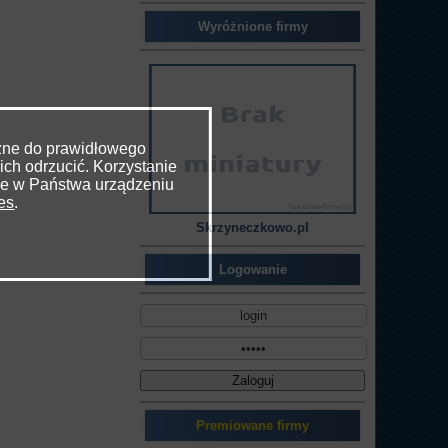
Wyróżnione firmy
czne do prawidłowego
ich odrzucić. Korzystanie
ne w Państwa urządzeniu
ies
.
Skrzyneczkowo.pl
Logowanie
Premiowane firmy