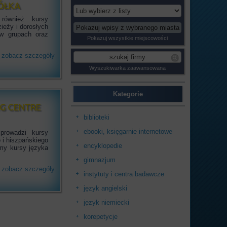
ÓŁKA
również kursy
zieży i dorosłych
w grupach oraz
Pokazuj wszystkie miejscowości
zobacz szczegóły
Wyszukiwarka zaawansowana
Kategorie
G CENTRE
biblioteki
ebooki, księgarnie internetowe
rowadzi kursy
o i hiszpańskiego
encyklopedie
my kursy języka
gimnazjum
zobacz szczegóły
instytuty i centra badawcze
język angielski
język niemiecki
korepetycje