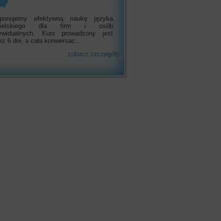
oponujemy efektywną naukę języka
gielskiego dla firm i osób
ywidualnych. Kurs prowadzony jest
ez 6 dni, a cała konwersac...
zobacz szczegóły