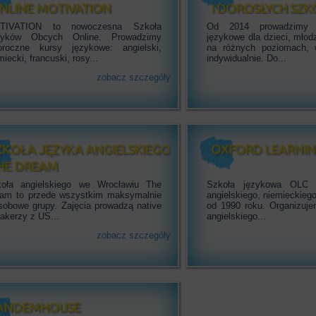
NLINE MOTIVATION
I DOROSŁYCH SZK
JĘZYKOWA
TIVATION to nowoczesna Szkoła
Od 2014 prowadzimy 
zyków Obcych Online. Prowadzimy
językowe dla dzieci, młod
oroczne kursy językowe: angielski,
na różnych poziomach, 
miecki, francuski, rosy...
indywidualnie. Do...
zobacz szczegóły
ZKOŁA JĘZYKA ANGIELSKIEGO
OXFORD LEARNIN
HE DREAM
oła angielskiego we Wrocławiu The
Szkoła językowa OLC p
am to przede wszystkim maksymalnie
angielskiego, niemieckieg
sobowe grupy. Zajęcia prowadzą native
od 1990 roku. Organizuje
akerzy z US...
angielskiego...
zobacz szczegóły
ANDEMHOUSE