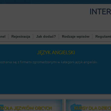
INTE
nel
Rejestracja
Jak dodać?
Rodzaje wpisów
Regulam
JĘZYK ANGIELSKI
znania się z firmami zgromadzonymi w kategorii język angielski.
ZKOŁA JĘZYKÓW OBCYCH
KURSY DLA DZIECI