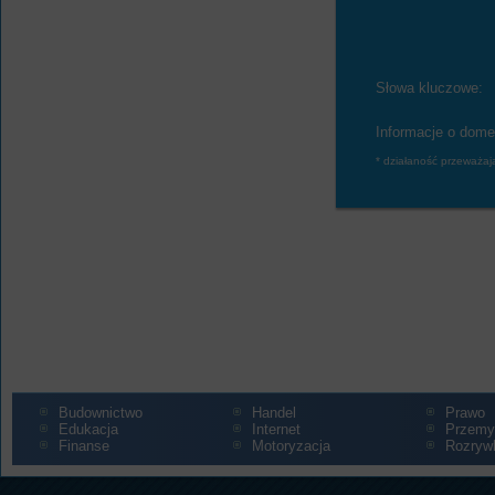
Słowa kluczowe:
Informacje o dome
* działaność przeważaj
Budownictwo
Handel
Prawo
Edukacja
Internet
Przemy
Finanse
Motoryzacja
Rozryw