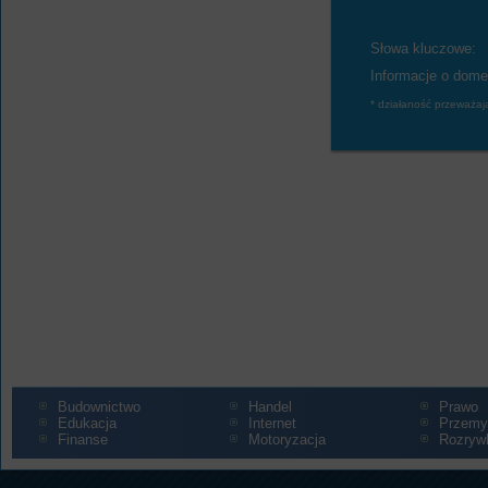
Słowa kluczowe:
Informacje o dome
* działaność przeważaj
Budownictwo
Handel
Prawo
Edukacja
Internet
Przemy
Finanse
Motoryzacja
Rozryw